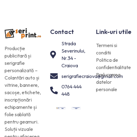
Contact
Link-uri utile
Strada
Termeni si
Producție
Severinului,
conditii
publicitară și
Nr.34 -
Politica de
serigrafie
Craiova
confidentialitate
personalizată –
Prelucrarea
serigrafiecraiova@gmail.com
Colantări auto și
datelor
vitrine, bannere,
0764 444
personale
sacoșe, etichete,
448
inscripționări
echipamente și
folie sablată
pentru geamuri.
Soluții vizuale
pentru afacerea