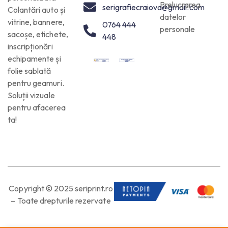
Prelucrarea
serigrafiecraiova@gmail.com
Colantări auto și
datelor
vitrine, bannere,
0764 444
personale
sacoșe, etichete,
448
inscripționări
echipamente și
folie sablată
pentru geamuri.
Soluții vizuale
pentru afacerea
ta!
Copyright © 2025 seriprint.ro
– Toate drepturile rezervate