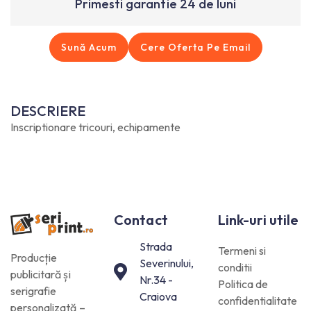
Primesti garantie 24 de luni
Sună Acum
Cere Oferta Pe Email
DESCRIERE
Inscriptionare tricouri, echipamente
Contact
Link-uri utile
Strada
Termeni si
Producție
Severinului,
conditii
publicitară și
Nr.34 -
Politica de
serigrafie
Craiova
confidentialitate
personalizată –